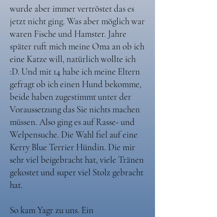
wurde aber immer vertröstet das es
jetzt nicht ging. Was aber möglich war
waren Fische und Hamster. Jahre
später ruft mich meine Oma an ob ich
eine Katze will, natürlich wollte ich
:D. Und mit 14 habe ich meine Eltern
gefragt ob ich einen Hund bekomme,
beide haben zugestimmt unter der
Voraussetzung das Sie nichts machen
müssen. Also ging es auf Rasse- und
Welpensuche. Die Wahl fiel auf eine
Kerry Blue Terrier Hündin. Die mir
sehr viel beigebracht hat, viele Tränen
gekostet und super viel Stolz gebracht
hat.
So kam Yagr zu uns. Ein