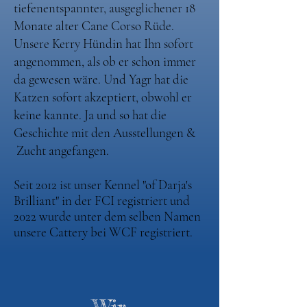
tiefenentspannter, ausgeglichener 18
Monate alter Cane Corso Rüde.
Unsere Kerry Hündin hat Ihn sofort
angenommen, als ob er schon immer
da gewesen wäre. Und Yagr hat die
Katzen sofort akzeptiert, obwohl er
keine kannte. Ja und so hat die
Geschichte mit den Ausstellungen &
Zucht angefangen.
Seit 2012 ist unser
Kennel "of Darja's
Brilliant" in der FCI registriert und
2022 wurde unter dem selben Namen
unsere Cattery bei WCF registriert.